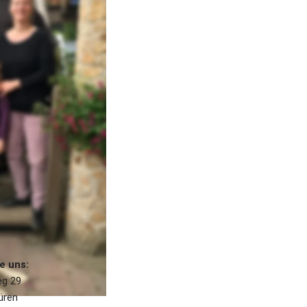
e uns: 
eg 29
üren