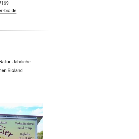
07169
r-bio.de
atur. 
Jährliche 
en Bioland 