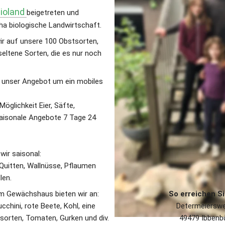
ioland
beigetreten und 
 ha biologische Landwirtschaft.
ir auf unsere 100 Obstsorten, 
seltene Sorten, die es nur noch 
 unser Angebot um ein mobiles 
öglichkeit Eier, Säfte, 
aisonale Angebote 7 Tage 24 
wir saisonal:
 Quitten, Wallnüsse, Pflaumen 
len.
 Gewächshaus bieten wir an:
So erreichen Si
cchini, rote Beete, Kohl, eine 
Determeiersw
sorten, Tomaten, Gurken und div. 
49479 Ibbenb